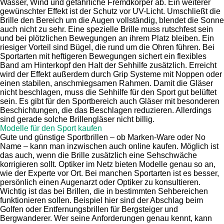
Wasser, Wind und gefährliche Fremdkörper ab. Ein weiterer
gewünschter Effekt ist der Schutz vor UV-Licht. Umschließt die
Brille den Bereich um die Augen vollständig, blendet die Sonne
auch nicht zu sehr. Eine spezielle Brille muss rutschfest sein
und bei plötzlichen Bewegungen an ihrem Platz bleiben. Ein
riesiger Vorteil sind Bügel, die rund um die Ohren führen. Bei
Sportarten mit heftigeren Bewegungen sichert ein flexibles
Band am Hinterkopf den Halt der Sehhilfe zusätzlich. Erreicht
wird der Effekt außerdem durch Grip Systeme mit Noppen oder
einen stabilen, anschmiegsamen Rahmen. Damit die Gläser
nicht beschlagen, muss die Sehhilfe für den Sport gut belüftet
sein. Es gibt für den Sportbereich auch Gläser mit besonderen
Beschichtungen, die das Beschlagen reduzieren. Allerdings
sind gerade solche Brillengläser nicht billig.
Modelle für den Sport kaufen
Gute und günstige Sportbrillen – ob Marken-Ware oder No
Name – kann man inzwischen auch online kaufen. Möglich ist
das auch, wenn die Brille zusätzlich eine Sehschwäche
korrigieren sollt. Optiker im Netz bieten Modelle genau so an,
wie der Experte vor Ort. Bei manchen Sportarten ist es besser,
persönlich einen Augenarzt oder Optiker zu konsultieren.
Wichtig ist das bei Brillen, die in bestimmten Sehbereichen
funktionieren sollen. Beispiel hier sind der Abschlag beim
Golfen oder Entfernungsbrillen für Bergsteiger und
Bergwanderer. Wer seine Anforderungen genau kennt, kann