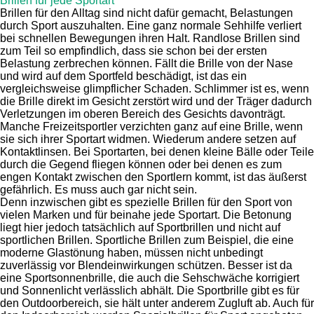
Brillen für jede Sportart
Brillen für den Alltag sind nicht dafür gemacht, Belastungen
durch Sport auszuhalten. Eine ganz normale Sehhilfe verliert
bei schnellen Bewegungen ihren Halt. Randlose Brillen sind
zum Teil so empfindlich, dass sie schon bei der ersten
Belastung zerbrechen können. Fällt die Brille von der Nase
und wird auf dem Sportfeld beschädigt, ist das ein
vergleichsweise glimpflicher Schaden. Schlimmer ist es, wenn
die Brille direkt im Gesicht zerstört wird und der Träger dadurch
Verletzungen im oberen Bereich des Gesichts davonträgt.
Manche Freizeitsportler verzichten ganz auf eine Brille, wenn
sie sich ihrer Sportart widmen. Wiederum andere setzen auf
Kontaktlinsen. Bei Sportarten, bei denen kleine Bälle oder Teile
durch die Gegend fliegen können oder bei denen es zum
engen Kontakt zwischen den Sportlern kommt, ist das äußerst
gefährlich. Es muss auch gar nicht sein.
Denn inzwischen gibt es spezielle Brillen für den Sport von
vielen Marken und für beinahe jede Sportart. Die Betonung
liegt hier jedoch tatsächlich auf Sportbrillen und nicht auf
sportlichen Brillen. Sportliche Brillen zum Beispiel, die eine
moderne Glastönung haben, müssen nicht unbedingt
zuverlässig vor Blendeinwirkungen schützen. Besser ist da
eine Sportsonnenbrille, die auch die Sehschwäche korrigiert
und Sonnenlicht verlässlich abhält. Die Sportbrille gibt es für
den Outdoorbereich, sie hält unter anderem Zugluft ab. Auch für