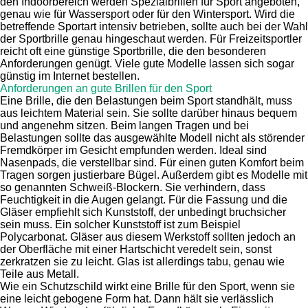
den Indoorbereich werden Spezialbrillen für Sport angeboten,
genau wie für Wassersport oder für den Wintersport. Wird die
betreffende Sportart intensiv betrieben, sollte auch bei der Wahl
der Sportbrille genau hingeschaut werden. Für Freizeitsportler
reicht oft eine günstige Sportbrille, die den besonderen
Anforderungen genügt. Viele gute Modelle lassen sich sogar
günstig im Internet bestellen.
Anforderungen an gute Brillen für den Sport
Eine Brille, die den Belastungen beim Sport standhält, muss
aus leichtem Material sein. Sie sollte darüber hinaus bequem
und angenehm sitzen. Beim langen Tragen und bei
Belastungen sollte das ausgewählte Modell nicht als störender
Fremdkörper im Gesicht empfunden werden. Ideal sind
Nasenpads, die verstellbar sind. Für einen guten Komfort beim
Tragen sorgen justierbare Bügel. Außerdem gibt es Modelle mit
so genannten Schweiß-Blockern. Sie verhindern, dass
Feuchtigkeit in die Augen gelangt. Für die Fassung und die
Gläser empfiehlt sich Kunststoff, der unbedingt bruchsicher
sein muss. Ein solcher Kunststoff ist zum Beispiel
Polycarbonat. Gläser aus diesem Werkstoff sollten jedoch an
der Oberfläche mit einer Hartschicht veredelt sein, sonst
zerkratzen sie zu leicht. Glas ist allerdings tabu, genau wie
Teile aus Metall.
Wie ein Schutzschild wirkt eine Brille für den Sport, wenn sie
eine leicht gebogene Form hat. Dann hält sie verlässlich